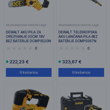
Akumulatorske verižne žage
Akumulatorske verižne žage
DEWALT AKU PILA ZA
DEWALT TELESKOPSKA
OREZIVANJE 20CM 18V
AKU LANČANA PILA BEZ
BEZ BATERIJE DCMPS520N
BATERIJE DCMPS567N
0
0
222,23 €
323,67 €
U košaricu
U košaricu