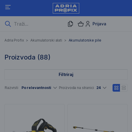
Prijava
Akumulatorske pile
Adria Profix
>
Akumulatorski alati
>
Akumulatorske pile
88 Rezultati pretraživanja
Proizvoda (
88
)
Filtriraj
Popis artikala
Razvrsti
Po relevantnosti
Proizvoda na stranici
24