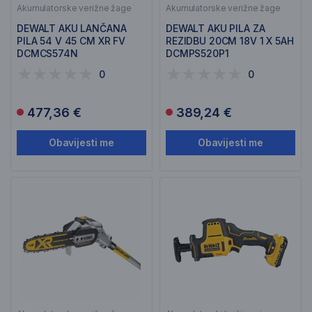
Akumulatorske verižne žage
Akumulatorske verižne žage
DEWALT AKU LANČANA
DEWALT AKU PILA ZA
PILA 54 V 45 CM XR FV
REZIDBU 20CM 18V 1 X 5AH
DCMCS574N
DCMPS520P1
0
0
477,36 €
389,24 €
Obavijesti me
Obavijesti me