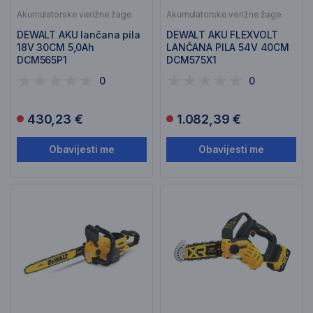
Akumulatorske verižne žage
Akumulatorske verižne žage
DEWALT AKU lančana pila
DEWALT AKU FLEXVOLT
18V 30CM 5,0Ah
LANČANA PILA 54V 40CM
DCM565P1
DCM575X1
0
0
430,23 €
1.082,39 €
Obavijesti me
Obavijesti me