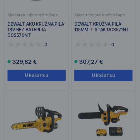
Akumulatorske krožne žage
Akumulatorske krožne žage
DEWALT AKU KRUŽNA PILA
DEWALT KRUŽNA PILA
18V BEZ BATERIJA
115MM T-STAK DCS571NT
DCS570NT
0
0
329,82 €
307,27 €
U košaricu
U košaricu