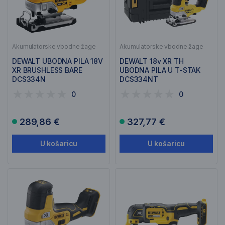
Akumulatorske vbodne žage
Akumulatorske vbodne žage
DEWALT UBODNA PILA 18V
DEWALT 18v XR TH
XR BRUSHLESS BARE
UBODNA PILA U T-STAK
DCS334N
DCS334NT
0
0
289,86 €
327,77 €
U košaricu
U košaricu