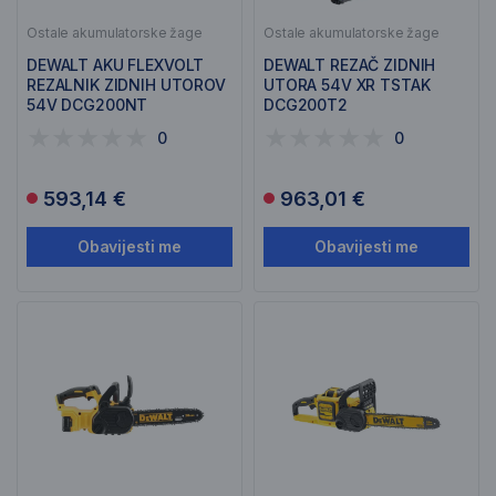
Ostale akumulatorske žage
Ostale akumulatorske žage
DEWALT AKU FLEXVOLT
DEWALT REZAČ ZIDNIH
REZALNIK ZIDNIH UTOROV
UTORA 54V XR TSTAK
54V DCG200NT
DCG200T2
0
0
593,14 €
963,01 €
Obavijesti me
Obavijesti me