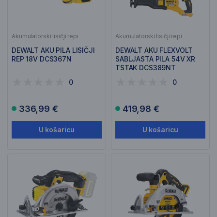
Akumulatorski lisičji repi
Akumulatorski lisičji repi
DEWALT AKU PILA LISIČJI
DEWALT AKU FLEXVOLT
REP 18V DCS367N
SABLJASTA PILA 54V XR
TSTAK DCS389NT
0
0
336,99 €
419,98 €
U košaricu
U košaricu