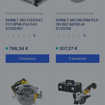
Akumulatorske krožne žage
Akumulatorske krožne žage
DEWALT AKU FLEXVOLT
DEWALT AKU KRUŽNA PILA
POTOPNA PILA 54V
18V BEZ BATERIJA
DCS520NT
DCS570N
0
0
768,34 €
307,27 €
U košaricu
U košaricu