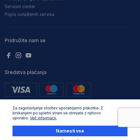
Servisni centar
Popis ovlaštenih servisa
Pridružite nam se
Sredstva plaćanja
Za zagotavljanje storitev uporabljamo piškotke. Z
brskanjem po spletni strani se strinjate z njihovo
uporabo.
Več informacij.
Sva prava pridržana. © Adria Profix d.o.o. 2025, Oblikovanje in razvoj:
Business Solutions
Namesti vse
Postavke kolačića
Zaštita osobnih podataka