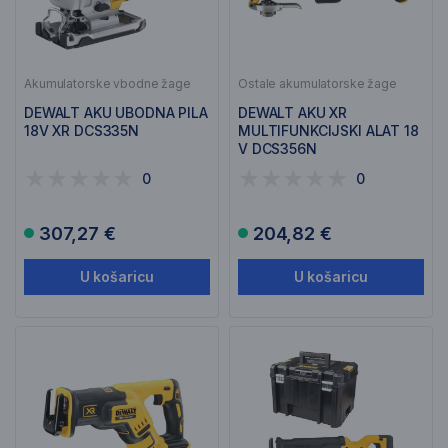
Akumulatorske vbodne žage
Ostale akumulatorske žage
DEWALT AKU UBODNA PILA
DEWALT AKU XR
18V XR DCS335N
MULTIFUNKCIJSKI ALAT 18
V DCS356N
0
0
307,27 €
204,82 €
U košaricu
U košaricu