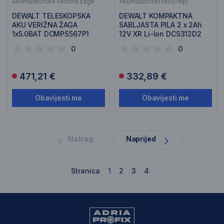
Akumulatorske verižne žage
Akumulatorski lisičji repi
DEWALT TELESKOPSKA
DEWALT KOMPAKTNA
AKU VERIŽNA ŽAGA
SABLJASTA PILA 2 x 2Ah
1x5.0BAT DCMPS567P1
12V XR Li-Ion DCS312D2
0
0
471,21 €
332,89 €
Obavijesti me
Obavijesti me
1
Natrag
Naprijed
Stranica
1
2
3
4