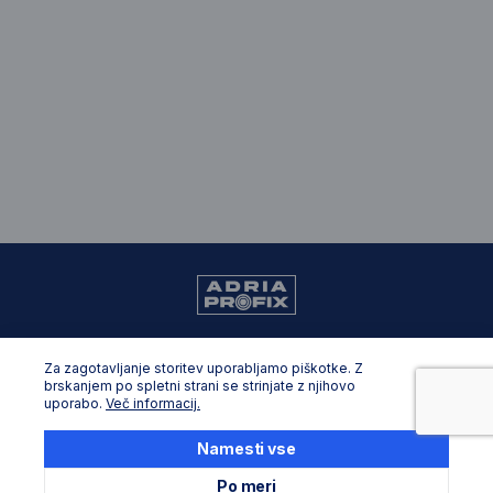
099 805 8861
Za zagotavljanje storitev uporabljamo piškotke. Z
zadar.shop@adriaprofix.eu
brskanjem po spletni strani se strinjate z njihovo
uporabo.
Več informacij.
Opće informacije
Namesti vse
O nama
Po meri