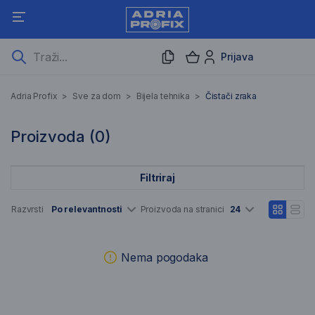
Prijava
Čistači zraka
Adria Profix
>
Sve za dom
>
Bijela tehnika
>
Čistači zraka
0 Rezultati pretraživanja
Proizvoda (
0
)
Filtriraj
Popis artikala
Razvrsti
Po relevantnosti
Proizvoda na stranici
24
Nema pogodaka