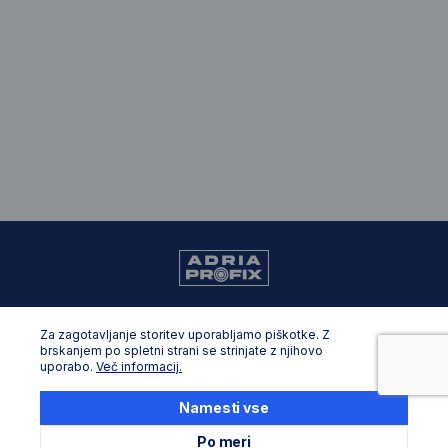
099 805 8861
Za zagotavljanje storitev uporabljamo piškotke. Z
zadar.shop@adriaprofix.eu
brskanjem po spletni strani se strinjate z njihovo
uporabo.
Več informacij.
Opće informacije
Namesti vse
O nama
Po meri