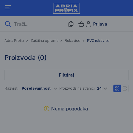
Prijava
PVC rukavice
Adria Profix
>
Zaštitna oprema
>
Rukavice
>
PVC rukavice
0 Rezultati pretraživanja
Proizvoda (
0
)
Filtriraj
Popis artikala
Razvrsti
Po relevantnosti
Proizvoda na stranici
24
Nema pogodaka