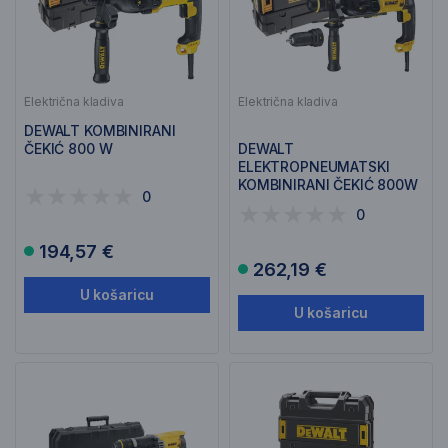
Električna kladiva
Električna kladiva
DEWALT KOMBINIRANI
ČEKIĆ 800 W
DEWALT
ELEKTROPNEUMATSKI
KOMBINIRANI ČEKIĆ 800W
0
D25134K
0
194,57 €
262,19 €
U košaricu
U košaricu