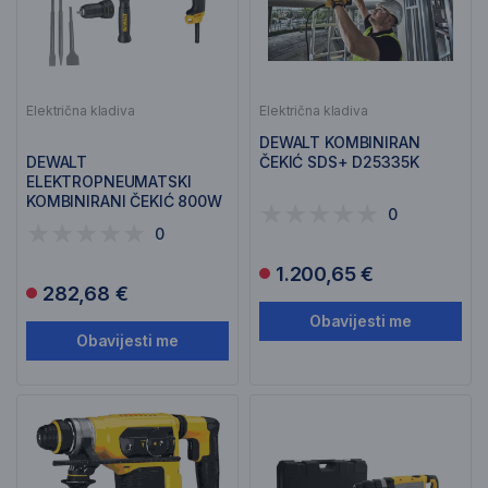
Električna kladiva
Električna kladiva
DEWALT KOMBINIRAN
DEWALT
ČEKIĆ SDS+ D25335K
ELEKTROPNEUMATSKI
KOMBINIRANI ČEKIĆ 800W
0
D25134KP
0
1.200,65 €
282,68 €
Obavijesti me
Obavijesti me