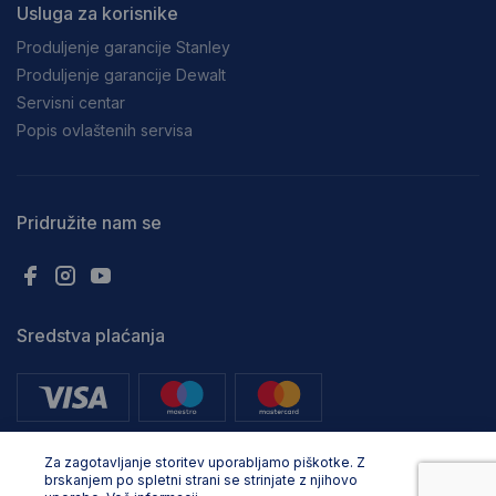
Usluga za korisnike
Produljenje garancije Stanley
Produljenje garancije Dewalt
Servisni centar
Popis ovlaštenih servisa
Pridružite nam se
Sredstva plaćanja
Za zagotavljanje storitev uporabljamo piškotke. Z
brskanjem po spletni strani se strinjate z njihovo