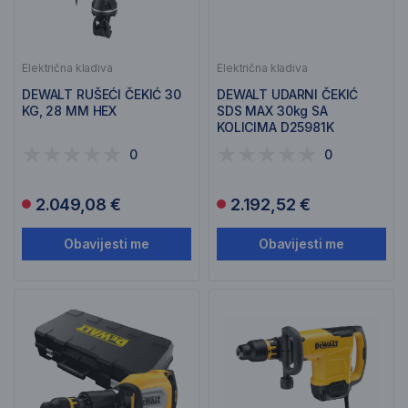
Električna kladiva
Električna kladiva
DEWALT RUŠEĆI ČEKIĆ 30
DEWALT UDARNI ČEKIĆ
KG, 28 MM HEX
SDS MAX 30kg SA
KOLICIMA D25981K
0
0
2.049,08 €
2.192,52 €
Obavijesti me
Obavijesti me