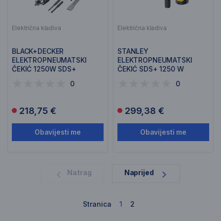
Električna kladiva
Električna kladiva
BLACK+DECKER
STANLEY
ELEKTROPNEUMATSKI
ELEKTROPNEUMATSKI
ČEKIĆ 1250W SDS+
ČEKIĆ SDS+ 1250 W
BEHS03K
FME1250K
0
0
218,75 €
299,38 €
Obavijesti me
Obavijesti me
1
Natrag
Naprijed
Stranica
1
2