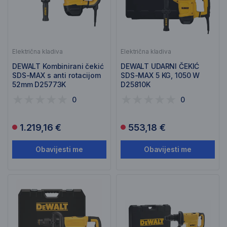
Električna kladiva
Električna kladiva
DEWALT Kombinirani čekić
DEWALT UDARNI ČEKIĆ
SDS-MAX s anti rotacijom
SDS-MAX 5 KG, 1050 W
52mm D25773K
D25810K
0
0
1.219,16 €
553,18 €
Obavijesti me
Obavijesti me