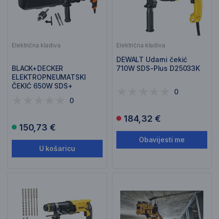
Električna kladiva
Električna kladiva
DEWALT Udarni čekić
BLACK+DECKER
710W SDS-Plus D25033K
ELEKTROPNEUMATSKI
ČEKIĆ 650W SDS+
0
BEHS01K
0
184,32 €
150,73 €
Obavijesti me
U košaricu