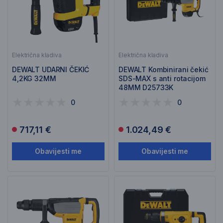
Električna kladiva
Električna kladiva
DEWALT UDARNI ČEKIĆ
DEWALT Kombinirani čekić
4,2KG 32MM
SDS-MAX s anti rotacijom
48MM D25733K
0
0
717,11 €
1.024,49 €
Obavijesti me
Obavijesti me