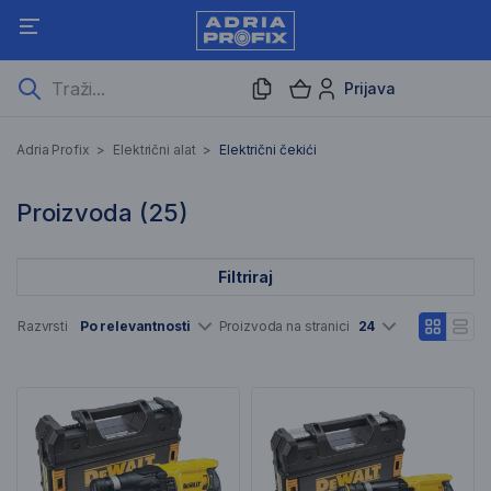
Prijava
Električni čekići
Adria Profix
>
Električni alat
>
Električni čekići
25 Rezultati pretraživanja
Proizvoda (
25
)
Filtriraj
Popis artikala
Razvrsti
Po relevantnosti
Proizvoda na stranici
24