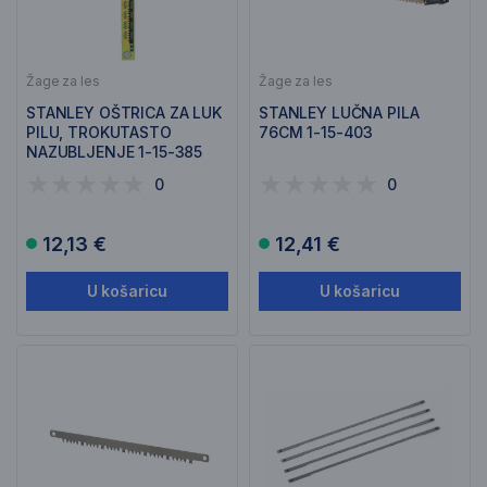
Žage za les
Žage za les
STANLEY OŠTRICA ZA LUK
STANLEY LUČNA PILA
PILU, TROKUTASTO
76CM 1-15-403
NAZUBLJENJE 1-15-385
0
0
12,13 €
12,41 €
U košaricu
U košaricu