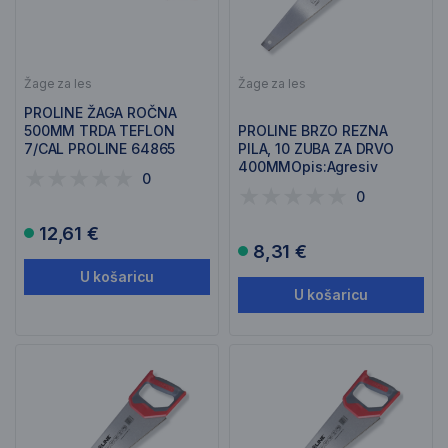
Žage za les
Žage za les
PROLINE ŽAGA ROČNA
500MM TRDA TEFLON
PROLINE BRZO REZNA
7/CAL PROLINE 64865
PILA, 10 ZUBA ZA DRVO
400MMOpis:Agresiv
0
64866
0
12,61 €
8,31 €
U košaricu
U košaricu