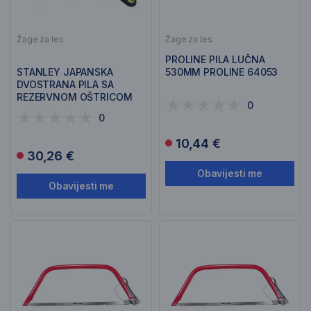
Žage za les
Žage za les
PROLINE PILA LUČNA
STANLEY JAPANSKA
530MM PROLINE 64053
DVOSTRANA PILA SA
REZERVNOM OŠTRICOM
0
0-20-501
0
10,44 €
30,26 €
Obavijesti me
Obavijesti me