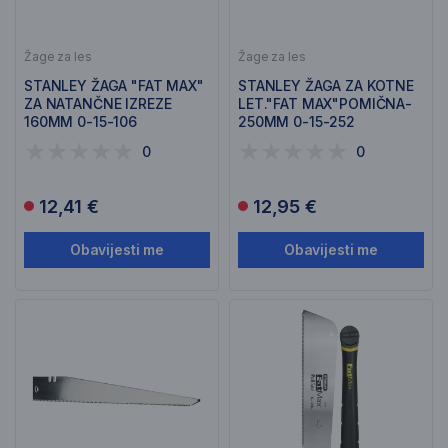
Žage za les
Žage za les
STANLEY ŽAGA "FAT MAX"
STANLEY ŽAGA ZA KOTNE
ZA NATANČNE IZREZE
LET."FAT MAX"POMIČNA-
160MM 0-15-106
250MM 0-15-252
0
0
12,41 €
12,95 €
Obavijesti me
Obavijesti me