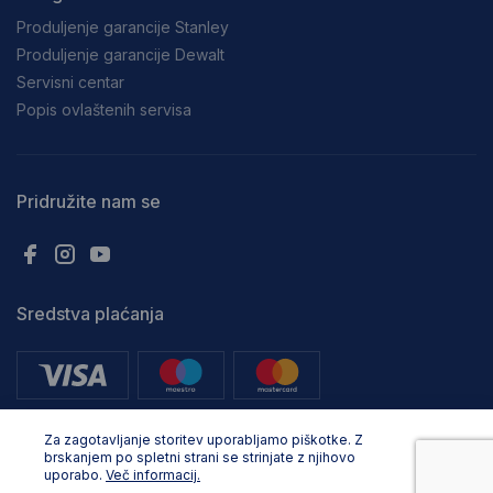
Produljenje garancije Stanley
Produljenje garancije Dewalt
Servisni centar
Popis ovlaštenih servisa
Pridružite nam se
Sredstva plaćanja
Za zagotavljanje storitev uporabljamo piškotke. Z
brskanjem po spletni strani se strinjate z njihovo
uporabo.
Več informacij.
Sva prava pridržana. © Adria Profix d.o.o. 2025, Oblikovanje in razvoj: