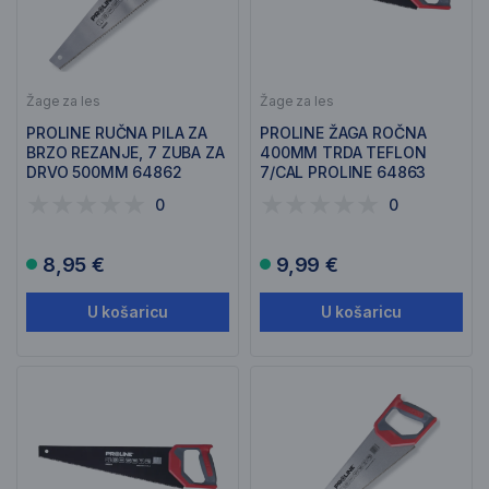
Žage za les
Žage za les
PROLINE RUČNA PILA ZA
PROLINE ŽAGA ROČNA
BRZO REZANJE, 7 ZUBA ZA
400MM TRDA TEFLON
DRVO 500MM 64862
7/CAL PROLINE 64863
0
0
8,95 €
9,99 €
U košaricu
U košaricu