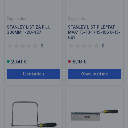
Žage za les
Žage za les
STANLEY LIST ZA PILU
STANLEY LIST PILE "FAT
300MM 1-20-437
MAX" 15-104 / 15-106 0-15-
061
0
0
2,50 €
6,16 €
U košaricu
Obavijesti me