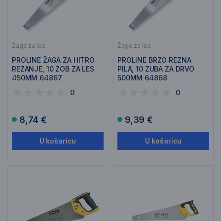
Žage za les
Žage za les
PROLINE ŽAGA ZA HITRO
PROLINE BRZO REZNA
REZANJE, 10 ZOB ZA LES
PILA, 10 ZUBA ZA DRVO
450MM 64867
500MM 64868
0
0
8,74 €
9,39 €
U košaricu
U košaricu