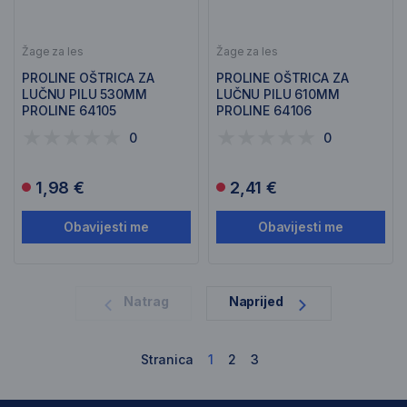
Žage za les
Žage za les
PROLINE OŠTRICA ZA
PROLINE OŠTRICA ZA
LUČNU PILU 530MM
LUČNU PILU 610MM
PROLINE 64105
PROLINE 64106
0
0
1,98 €
2,41 €
Obavijesti me
Obavijesti me
1
Natrag
Naprijed
Stranica
1
2
3