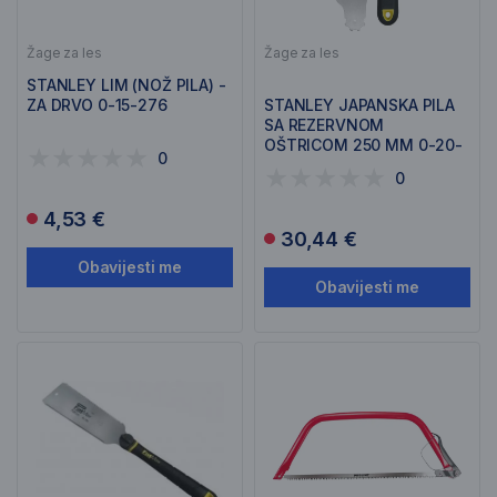
Žage za les
Žage za les
STANLEY LIM (NOŽ PILA) -
ZA DRVO 0-15-276
STANLEY JAPANSKA PILA
SA REZERVNOM
OŠTRICOM 250 MM 0-20-
0
500
0
4,53 €
30,44 €
Obavijesti me
Obavijesti me