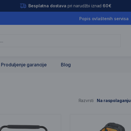
Besplatna dostava
pri narudžbi iznad
60€
Popis ovlaštenih servisa
Produljenje garancije
Blog
Razvrsti
Na raspolaganju
is artikala