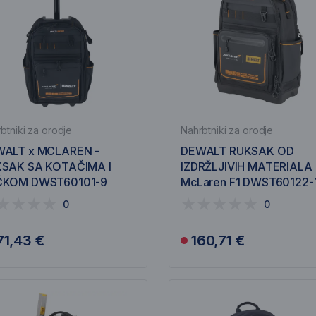
btniki za orodje
Nahrbtniki za orodje
ALT x MCLAREN -
DEWALT RUKSAK OD
SAK SA KOTAČIMA I
IZDRŽLJIVIH MATERIALA
ČKOM DWST60101-9
McLaren F1 DWST60122-
0
0
71,43 €
160,71 €
Obavijesti me
Obavijesti me