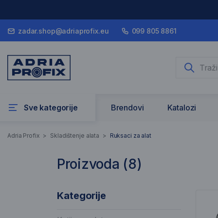
zadar.shop@adriaprofix.eu
099 805 8861
Sve kategorije
Brendovi
Katalozi
Ruksaci za alat
Adria Profix
>
Skladištenje alata
>
Ruksaci za alat
Proizvoda (
8
)
8 Rezultati pretraživanja
Pop
Kategorije