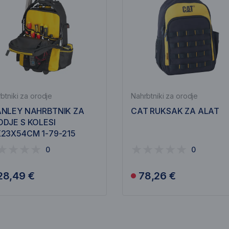
btniki za orodje
Nahrbtniki za orodje
ANLEY NAHRBTNIK ZA
CAT RUKSAK ZA ALAT
DJE S KOLESI
23X54CM 1-79-215
0
0
28,49 €
78,26 €
Obavijesti me
Obavijesti me