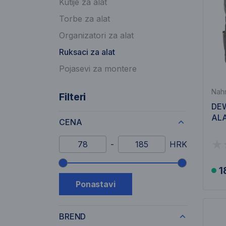
Kutije za alat
Torbe za alat
Organizatori za alat
Ruksaci za alat
Pojasevi za montere
Nahr
Filteri
DE
ALA
CENA
Minimalni iznos
Maksimalni iznos
-
HRK
Klizač raspona cijene
1
Ponastavi
BREND