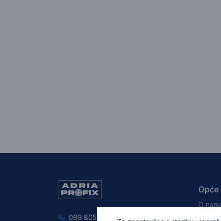
Opće 
O nam
Opći u
099 805 8861