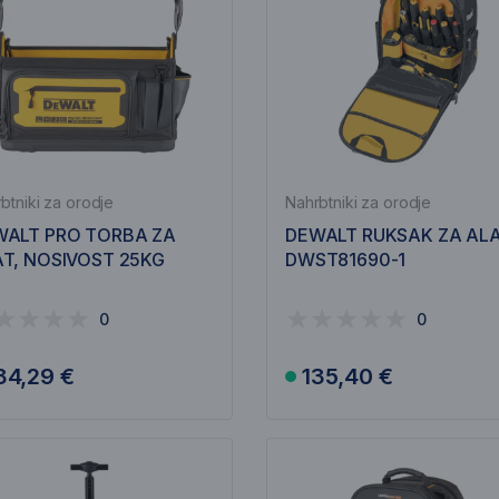
btniki za orodje
Nahrbtniki za orodje
WALT PRO TORBA ZA
DEWALT RUKSAK ZA AL
T, NOSIVOST 25KG
DWST81690-1
0
0
84,29 €
135,40 €
U košaricu
U košaricu