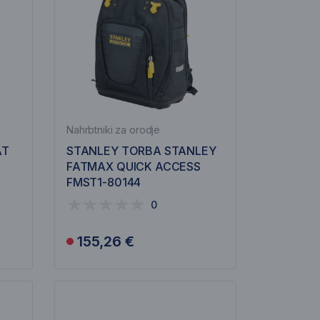
Nahrbtniki za orodje
AT
STANLEY TORBA STANLEY
FATMAX QUICK ACCESS
FMST1-80144
0
155,26 €
Obavijesti me