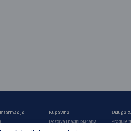
informacije
Kupovina
Usluga z
a
Dostava i načini plačanja
Produljen
Stanley
vjeti poslovanja
Reklamacije i povrati