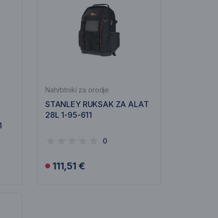
Nahrbtniki za orodje
STANLEY RUKSAK ZA ALAT
28L 1-95-611
1
0
111,51 €
Obavijesti me