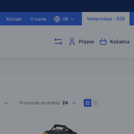
Veleprodaja - B2B
Kontakt
O nama
HR
Prijava
Košarica
Odaberite razli
Proizvoda na stranici
24
Otvori prikaz blokova
Otvori linijski prikaz