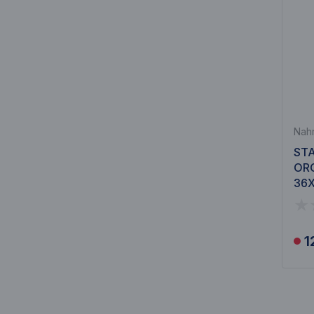
Nahr
ST
ORO
36X
1