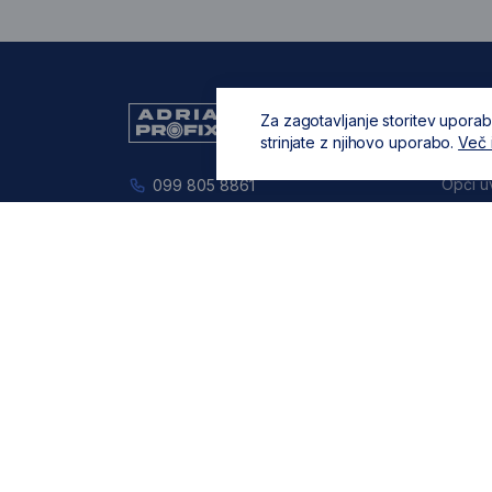
Za zagotavljanje storitev uporab
Opće 
strinjate z njihovo uporabo.
Več 
O nam
Opći u
099 805 8861
Zaštita
zadar.shop@adriaprofix.eu
privatn
Zapošl
Pravne