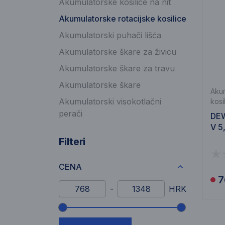
Akumulatorske kosilice na nit
Akumulatorske rotacijske kosilice
Akumulatorski puhači lišća
Akumulatorske škare za živicu
Akumulatorske škare za travu
Akumulatorske škare
Akum
Akumulatorski visokotlačni
kosi
perači
DEW
V 5
Filteri
CENA
7
Minimalni iznos
Maksimalni iznos
-
HRK
Klizač raspona cijene