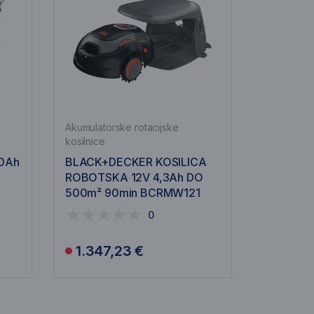
Akumulatorske rotacijske
kosilnice
,0Ah
BLACK+DECKER KOSILICA
ROBOTSKA 12V 4,3Ah DO
500m² 90min BCRMW121
0
1.347,23 €
Obavijesti me