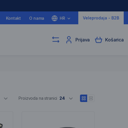
Veleprodaja - B2B
Kontakt
O nama
HR
Prijava
Košarica
e
Odaberite razli
Proizvoda na stranici
24
Otvori prikaz blokova
Otvori linijski prikaz