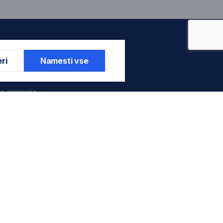
a korisnike
ri
Namesti vse
je garancije
je garancije
entar
štenih servisa
Sredstva plaćanja