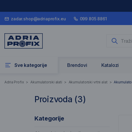
zadar.shop@adriaprofix.eu
099 805 8861
Sve kategorije
Brendovi
Katalozi
Akumulatorske ro
Adria Profix
>
Akumulatorski alati
>
Akumulatorski vrtni alat
>
Akumulator
Proizvoda (
3
)
3 Rezultati pretraživanja
Pop
Kategorije