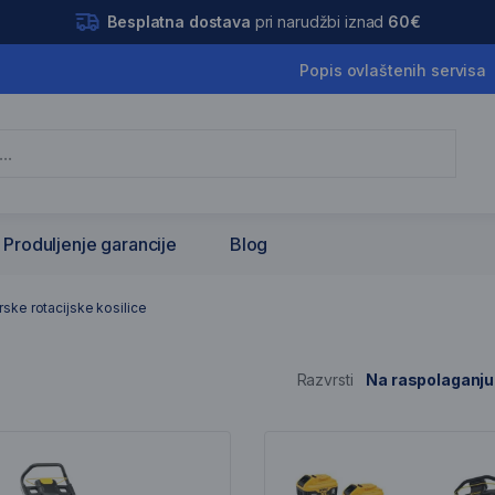
Besplatna dostava
pri narudžbi iznad
60€
Popis ovlaštenih servisa
Produljenje garancije
Blog
tacijske kosilic
ske rotacijske kosilice
Razvrsti
Na raspolaganju
is artikala