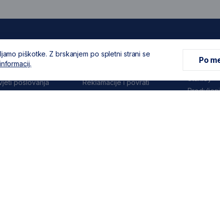
ljamo piškotke. Z brskanjem po spletni strani se
informacije
Kupovina
Usluga z
Po me
informacij.
a
Dostava i načini plačanja
Produljen
Stanley
vjeti poslovanja
Reklamacije i povrati
Produljen
 podataka i
Dewalt
ost
Servisni c
javanje
Popis ovla
 obavijesti
Pridružite nam se