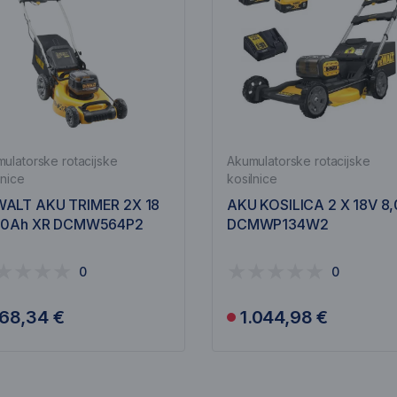
ulatorske rotacijske
Akumulatorske rotacijske
lnice
kosilnice
ALT AKU TRIMER 2X 18
AKU KOSILICA 2 X 18V 8
,0Ah XR DCMW564P2
DCMWP134W2
0
0
68,34 €
1.044,98 €
Obavijesti me
Obavijesti me