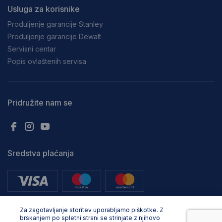
Usluga za korisnike
Produljenje garancije Stanley
Produljenje garancije Dewalt
Servisni centar
Popis ovlaštenih servisa
Pridružite nam se
Sredstva plaćanja
Za zagotavljanje storitev uporabljamo piškotke. Z
brskanjem po spletni strani se strinjate z njihovo