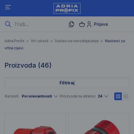
Prijava
Nastavci za vrtne cijevi
Adria Profix
>
Vrt i okoliš
>
Sustavi za navodnjavanje
>
Nastavci za
vrtne cijevi
46 Rezultati pretraživanja
Proizvoda (
46
)
Filtriraj
Popis artikala
Razvrsti
Po relevantnosti
Proizvoda na stranici
24