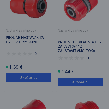
Nastavki za vrtne cevi
Nastavki za vrtne cevi
PROLINE NASTAVAK ZA
CRIJEVO 1/2" 99201
PROLINE HITRI KONEKTOR
ZA CEVI 3/4" Z
ZAUSTAVITVIJO TOKA
0
99204
0
1,39 €
1,44 €
U košaricu
U košaricu