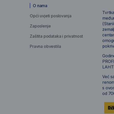
O nama
Tvrtk
Opći uvjeti poslovanja
međun
(Stanl
Zaposlenje
zemalj
centar
Zaštita podataka i privatnost
omogu
pokri
Pravna obvestila
Godin
PROFIX
LAHTI
Već sa
renom
s ovo
od 700