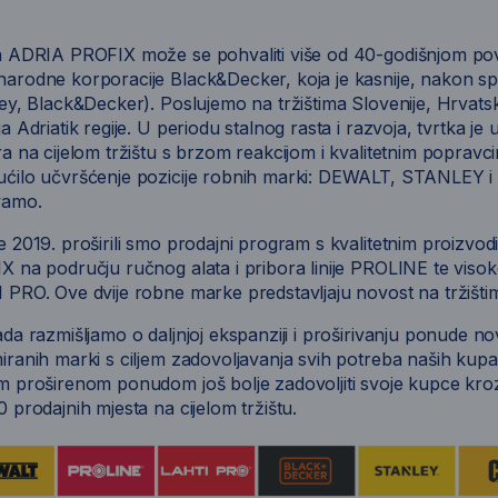
a ADRIA PROFIX može se pohvaliti više od 40-godišnjom pov
arodne korporacije Black&Decker, koja je kasnije, nakon s
ey, Black&Decker). Poslujemo na tržištima Slovenije, Hrvats
a Adriatik regije. U periodu stalnog rasta i razvoja, tvrtka j
a na cijelom tržištu s brzom reakcijom i kvalitetnim popravc
ćilo učvršćenje pozicije robnih marki: DEWALT, STANLEY i
vamo.
e 2019. proširili smo prodajni program s kvalitetnim proizv
 na području ručnog alata i pribora linije PROLINE te visokok
 PRO. Ove dvije robne marke predstavljaju novost na tržišt
da razmišljamo o daljnjoj ekspanziji i proširivanju ponude 
iranih marki s ciljem zadovoljavanja svih potreba naših ku
m proširenom ponudom još bolje zadovoljiti svoje kupce kro
 prodajnih mjesta na cijelom tržištu.