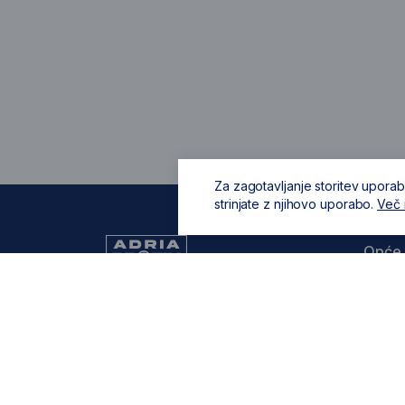
Za zagotavljanje storitev uporab
strinjate z njihovo uporabo.
Več 
Opće 
O nam
Opći u
099 805 8861
Zaštita
zadar.shop@adriaprofix.eu
privatn
Zapošl
Pravne