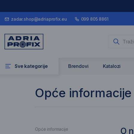
zadar.shop@adriaprofix.eu
099 805 8861
Sve kategorije
Brendovi
Katalozi
O nama
Opće informacije
O 
Opće informacije