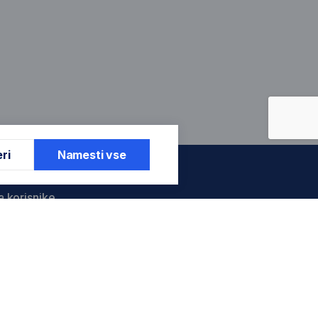
ri
Namesti vse
a korisnike
je garancije
je garancije
entar
štenih servisa