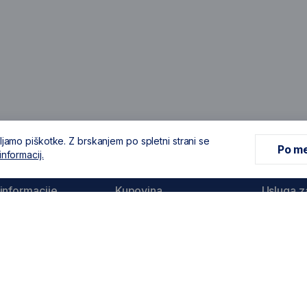
ljamo piškotke. Z brskanjem po spletni strani se
Po me
informacij.
informacije
Kupovina
Usluga z
a
Dostava i načini plačanja
Produljen
Stanley
vjeti poslovanja
Reklamacije i povrati
Produljen
 podataka i
Dewalt
ost
Servisni c
javanje
Popis ovla
 obavijesti