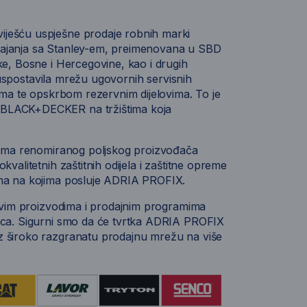
iješću uspješne prodaje robnih marki
pajanja sa Stanley-em, preimenovana u SBD
ke, Bosne i Hercegovine, kao i drugih
e uspostavila mrežu ugovornih servisnih
ima te opskrbom rezervnim dijelovima. To je
 BLACK+DECKER na tržištima koja
odima renomiranog poljskog proizvođača
valitetnih zaštitnih odijela i zaštitne opreme
ima na kojima posluje ADRIA PROFIX.
novim proizvodima i prodajnim programima
paca. Sigurni smo da će tvrtka ADRIA PROFIX
z široko razgranatu prodajnu mrežu na više