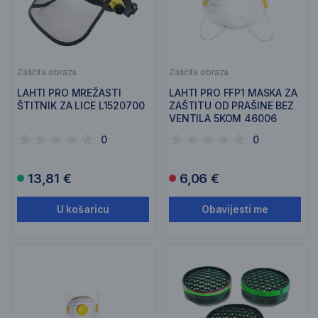
Zaščita obraza
Zaščita obraza
LAHTI PRO MREŽASTI
LAHTI PRO FFP1 MASKA ZA
ŠTITNIK ZA LICE L1520700
ZAŠTITU OD PRAŠINE BEZ
VENTILA 5KOM 46006
0
0
13,81 €
6,06 €
U košaricu
Obavijesti me