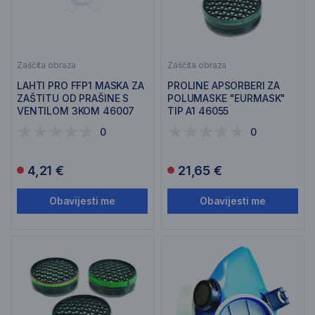
Zaščita obraza
Zaščita obraza
LAHTI PRO FFP1 MASKA ZA
PROLINE APSORBERI ZA
ZAŠTITU OD PRAŠINE S
POLUMASKE "EURMASK"
VENTILOM 3KOM 46007
TIP A1 46055
0
0
4,21 €
21,65 €
Obavijesti me
Obavijesti me