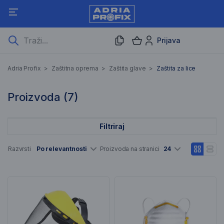
Prijava
Zaštita za lice
Adria Profix
>
Zaštitna oprema
>
Zaštita glave
>
Zaštita za lice
7 Rezultati pretraživanja
Proizvoda (
7
)
Filtriraj
Popis artikala
Razvrsti
Po relevantnosti
Proizvoda na stranici
24