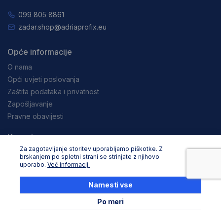
099 805 8861
zadar.shop@adriaprofix.eu
Opće informacije
O nama
Opći uvjeti poslovanja
Zaštita podataka i privatnost
Zapošljavanje
Pravne obavijesti
Kupovina
Za zagotavljanje storitev uporabljamo piškotke. Z
Dostava i načini plačanja
brskanjem po spletni strani se strinjate z njihovo
Reklamacije i povrati
uporabo.
Več informacij.
Namesti vse
Usluga za korisnike
Produljenje garancije Stanley
Po meri
Produljenje garancije Dewalt