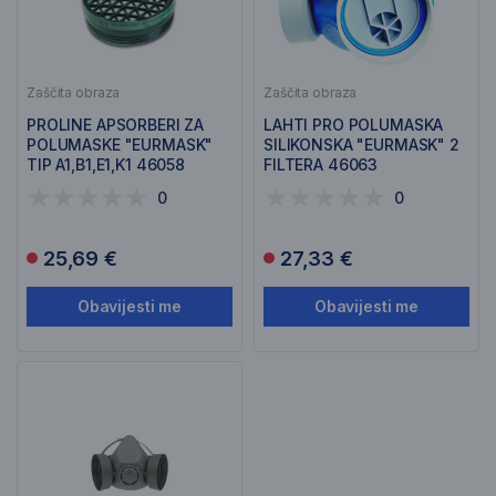
Zaščita obraza
Zaščita obraza
PROLINE APSORBERI ZA
LAHTI PRO POLUMASKA
POLUMASKE "EURMASK"
SILIKONSKA "EURMASK" 2
TIP A1,B1,E1,K1 46058
FILTERA 46063
0
0
25,69 €
27,33 €
Obavijesti me
Obavijesti me