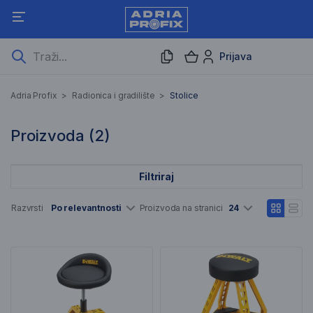
Prijava
Stolice
Adria Profix
>
Radionica i gradilište
>
Stolice
2 Rezultati pretraživanja
Proizvoda (
2
)
Filtriraj
Popis artikala
Razvrsti
Po relevantnosti
Proizvoda na stranici
24