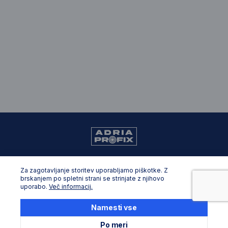
099 805 8861
Za zagotavljanje storitev uporabljamo piškotke. Z
zadar.shop@adriaprofix.eu
brskanjem po spletni strani se strinjate z njihovo
uporabo.
Več informacij.
Opće informacije
Namesti vse
O nama
Po meri