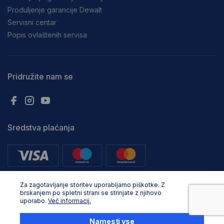
Produljenje garancije Dewalt
Servisni centar
Popis ovlaštenih servisa
Pridružite nam se
Sredstva plaćanja
Za zagotavljanje storitev uporabljamo piškotke. Z
brskanjem po spletni strani se strinjate z njihovo
uporabo.
Več informacij.
Sva prava pridržana. © Adria Profix d.o.o. 2025, Oblikovanje in razvoj:
Business Solutions
Namesti vse