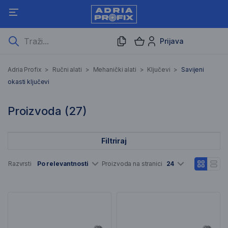
Prijava
Savijeni okasti ključevi
Adria Profix
>
Ručni alati
>
Mehanički alati
>
Ključevi
>
Savijeni
okasti ključevi
27 Rezultati pretraživanja
Proizvoda (
27
)
Filtriraj
Popis artikala
Razvrsti
Po relevantnosti
Proizvoda na stranici
24