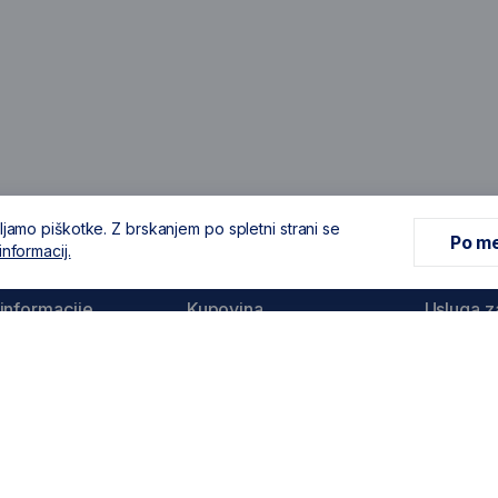
ljamo piškotke. Z brskanjem po spletni strani se
Po me
informacij.
informacije
Kupovina
Usluga z
a
Dostava i načini plačanja
Produljen
Stanley
vjeti poslovanja
Reklamacije i povrati
Produljen
 podataka i
Dewalt
ost
Servisni c
javanje
Popis ovla
 obavijesti