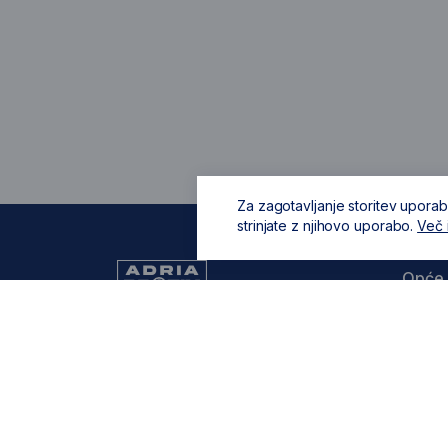
Za zagotavljanje storitev uporab
strinjate z njihovo uporabo.
Več 
Opće 
O nam
Opći u
099 805 8861
Zaštita
zadar.shop@adriaprofix.eu
privatn
Zapošl
Pravne