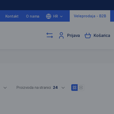
Veleprodaja - B2B
Kontakt
O nama
HR
Prijava
Košarica
Odaberite razli
Proizvoda na stranici
24
Otvori prikaz blokova
Otvori linijski prikaz