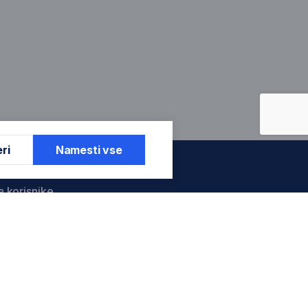
ri
Namesti vse
a korisnike
je garancije
je garancije
entar
štenih servisa