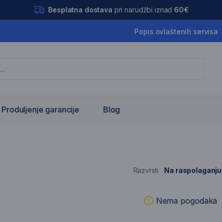
Besplatna dostava
pri narudžbi iznad
60€
Popis ovlaštenih servisa
Produljenje garancije
Blog
Razvrsti
Na raspolaganju
is artikala
Nema pogodaka