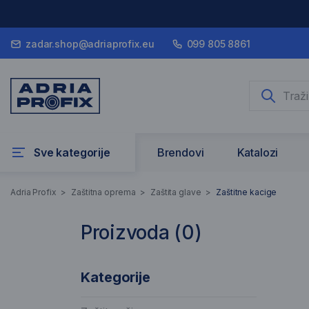
zadar.shop@adriaprofix.eu
099 805 8861
Sve kategorije
Brendovi
Katalozi
Zaštitne kacige
Adria Profix
>
Zaštitna oprema
>
Zaštita glave
>
Zaštitne kacige
Proizvoda (
0
)
0 Rezultati pretraživanja
Pop
Kategorije