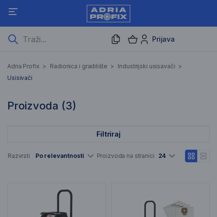
Prijava
Usisivači
Adria Profix
>
Radionica i gradilište
>
Industrijski usisavači
>
Usisivači
3 Rezultati pretraživanja
Proizvoda (
3
)
Filtriraj
Popis artikala
Razvrsti
Po relevantnosti
Proizvoda na stranici
24