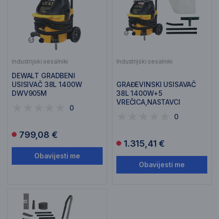
Industrijski sesalniki
Industrijski sesalniki
DEWALT GRADBENI
USISIVAČ 38L 1400W
GRAĐEVINSKI USISAVAČ
DWV905M
38L 1400W+5
VREČICA,NASTAVCI
0
DWV905MKIT
0
799,08 €
1.315,41 €
Obavijesti me
Obavijesti me