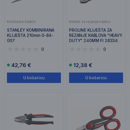
Koničaste klešče
Klešče za rezanje kablov
STANLEY KOMBINIRANA
PROLINE KLIJEŠTA ZA
KLIJEŠTA 210mm 0-84-
REZANJE KABLOVA "HEAVY
007
DUTY" 240MM FI 28334
0
0
42,76 €
12,38 €
U košaricu
U košaricu