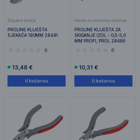
Ščipalne klešče
Klešče za snemanje izolacije
PROLINE KLIJEŠTA
PROLINE KLIJEŠTA ZA
SJEKAČA 180MM 28481
SKIDANJE IZOL - 0,5-5,0
MM PROFI, PROL 28486
0
0
13,48 €
10,31 €
U košaricu
U košaricu