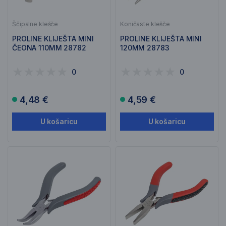
Ščipalne klešče
Koničaste klešče
PROLINE KLIJEŠTA MINI
PROLINE KLIJEŠTA MINI
ČEONA 110MM 28782
120MM 28783
0
0
4,48 €
4,59 €
U košaricu
U košaricu