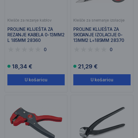
Klešče za rezanje kablov
Klešče za snemanje izolacije
PROLINE KLIJEŠTA ZA
PROLINE KLIJEŠTA ZA
REZANJE KABELA 0-13MM2
SKIDANJE IZOLACIJE 0-
L 185MM 28360
13MM2 L=185MM 28370
0
0
18,34 €
21,29 €
U košaricu
U košaricu