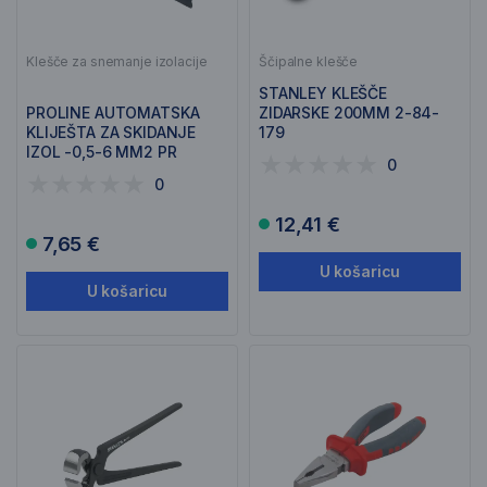
Klešče za snemanje izolacije
Ščipalne klešče
STANLEY KLEŠČE
PROLINE AUTOMATSKA
ZIDARSKE 200MM 2-84-
KLIJEŠTA ZA SKIDANJE
179
IZOL -0,5-6 MM2 PR
0
28408
0
12,41 €
7,65 €
U košaricu
U košaricu