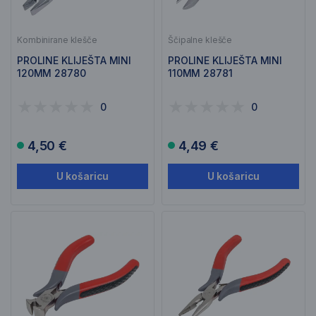
Kombinirane klešče
Ščipalne klešče
PROLINE KLIJEŠTA MINI
PROLINE KLIJEŠTA MINI
120MM 28780
110MM 28781
0
0
4,50 €
4,49 €
U košaricu
U košaricu