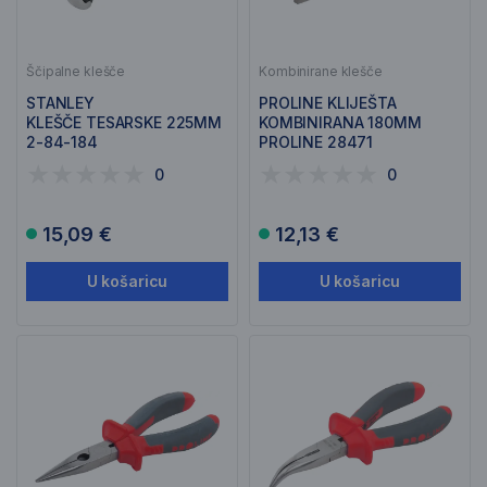
Ščipalne klešče
Kombinirane klešče
STANLEY
PROLINE KLIJEŠTA
KLEŠČE TESARSKE 225MM
KOMBINIRANA 180MM
2-84-184
PROLINE 28471
0
0
15,09 €
12,13 €
U košaricu
U košaricu