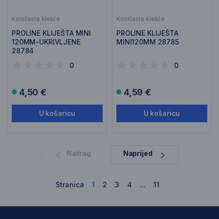
Koničaste klešče
Koničaste klešče
PROLINE KLIJEŠTA MINI
PROLINE KLIJEŠTA
120MM-UKRIVLJENE
MINI120MM 28785
28784
0
0
4,50 €
4,59 €
U košaricu
U košaricu
1
Natrag
Naprijed
Stranica
1
2
3
4
...
11