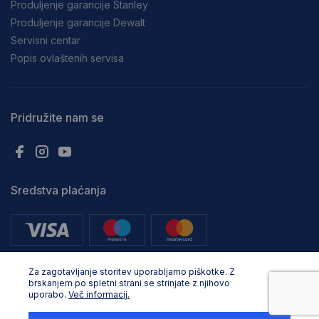
Produljenje garancije Stanley
Produljenje garancije Dewalt
Servisni centar
Popis ovlaštenih servisa
Pridružite nam se
Sredstva plaćanja
Za zagotavljanje storitev uporabljamo piškotke. Z
brskanjem po spletni strani se strinjate z njihovo
uporabo.
Več informacij.
Sva prava pridržana. © Adria Profix d.o.o. 2025, Oblikovanje in razvoj:
Business Solutions