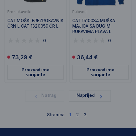
Brezrokavniki
Puloverji
CAT MOŠKI BREZROKAVNIK
CAT 1510034 MUŠKA
ČRN L CAT 1320059 ČR L
MAJICA SA DUGIM
RUKAVIMA PLAVA L
0
0
73,29 €
36,44 €
Proizvod ima
Proizvod ima
varijante
varijante
1
Natrag
Naprijed
Stranica
1
2
3