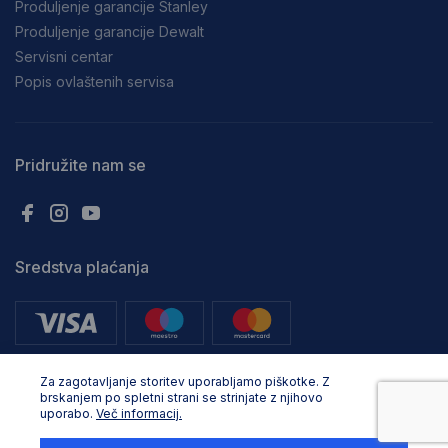
Produljenje garancije Stanley
Produljenje garancije Dewalt
Servisni centar
Popis ovlaštenih servisa
Pridružite nam se
Sredstva plaćanja
Za zagotavljanje storitev uporabljamo piškotke. Z
brskanjem po spletni strani se strinjate z njihovo
uporabo.
Več informacij.
Sva prava pridržana. © Adria Profix d.o.o. 2025, Oblikovanje in razvoj:
Business Solutions