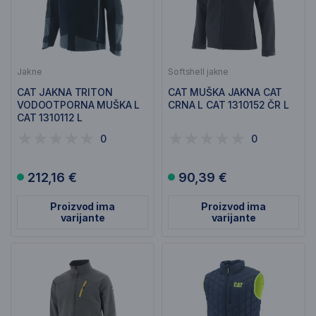
Jakne
Softshell jakne
CAT JAKNA TRITON
CAT MUŠKA JAKNA CAT
VODOOTPORNA MUŠKA L
CRNA L CAT 1310152 ČR L
CAT 1310112 L
0
0
212,16 €
90,39 €
Proizvod ima
Proizvod ima
varijante
varijante