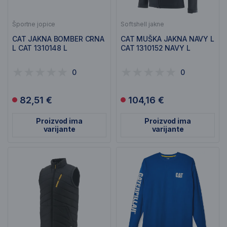
Športne jopice
Softshell jakne
CAT JAKNA BOMBER CRNA
CAT MUŠKA JAKNA NAVY L
L CAT 1310148 L
CAT 1310152 NAVY L
0
0
82,51 €
104,16 €
Proizvod ima
Proizvod ima
varijante
varijante