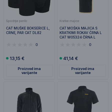
Spodnje perilo
Kratke majice
CAT MUŠKE BOKSERICE L,
CAT MOŠKA MAJICA S
CRNE, PAR CAT DL82
KRATKIMI ROKAV ČRNA L
CAT W05324 ČRNA L
0
0
13,15 €
41,14 €
Proizvod ima
Proizvod ima
varijante
varijante