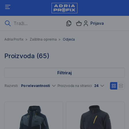
Prijava
Odjeća
Adria Profix
>
Zaštitna oprema
>
Odjeća
65 Rezultati pretraživanja
Proizvoda (
65
)
Filtriraj
Popis artikala
Razvrsti
Po relevantnosti
Proizvoda na stranici
24