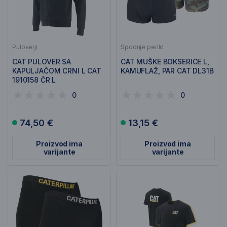
Puloverji
Spodnje perilo
CAT PULOVER SA
CAT MUŠKE BOKSERICE L,
KAPULJAČOM CRNI L CAT
KAMUFLAŽ, PAR CAT DL31B
1910158 ČR L
0
0
74,50 €
13,15 €
Proizvod ima
Proizvod ima
varijante
varijante