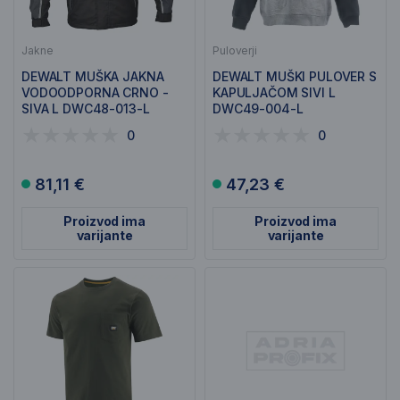
Jakne
Puloverji
DEWALT MUŠKA JAKNA
DEWALT MUŠKI PULOVER S
VODOODPORNA CRNO -
KAPULJAČOM SIVI L
SIVA L DWC48-013-L
DWC49-004-L
0
0
81,11 €
47,23 €
Proizvod ima
Proizvod ima
varijante
varijante