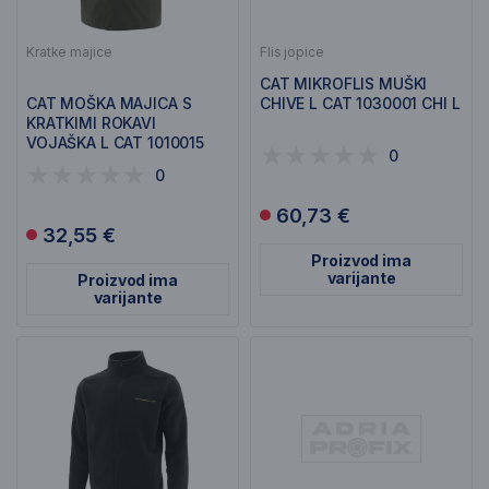
Kratke majice
Flis jopice
CAT MIKROFLIS MUŠKI
CAT MOŠKA MAJICA S
CHIVE L CAT 1030001 CHI L
KRATKIMI ROKAVI
VOJAŠKA L CAT 1010015
0
CAMO L
0
60,73 €
32,55 €
Proizvod ima
varijante
Proizvod ima
varijante