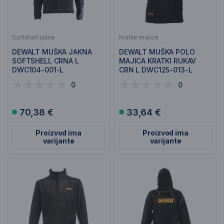
Softshell jakne
Kratke majice
DEWALT MUŠKA JAKNA
DEWALT MUŠKA POLO
SOFTSHELL CRNA L
MAJICA KRATKI RUKAV
DWC104-001-L
CRN L DWC125-013-L
0
0
70,38 €
33,64 €
Proizvod ima
Proizvod ima
varijante
varijante